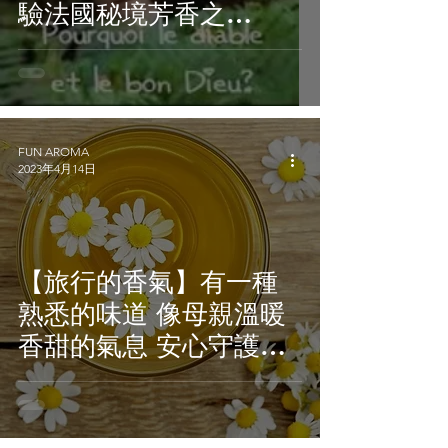
驗法國秘境芳香之
旅!Let's go!
FUN AROMA
2023年4月14日
【旅行的香氣】有一種
熟悉的味道 像母親溫暖
香甜的氣息 安心守護精
油－羅馬洋甘菊Roman
Chamomile