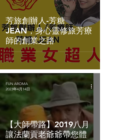
芳旅創辦人-芳糖
JEAN，身心靈修旅芳療
師的創業之路
FUN AROMA
2023年4月14日
【大師帶路】2019八月
讓法蘭貢老爺爺帶您體