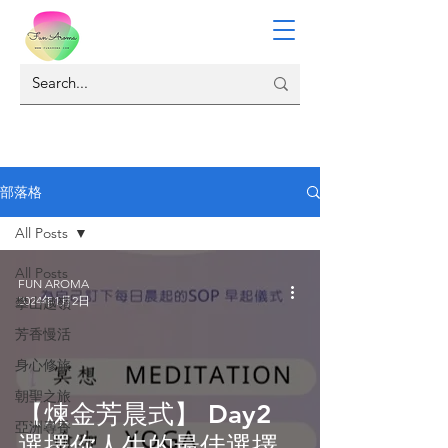
部落格
All Posts
All Posts
FUN AROMA
2024年1月2日
攀山越嶺
芳香慢活
身心修旅
朝聖之旅
【煉金芳晨式】 Day2
亞洲尋香
選擇你人生的最佳選擇