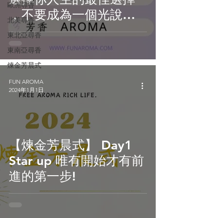
歐洲尋香
，不要成為一個光說不
北美尋香
練的人!
東北亞尋香
東南亞尋香
煉金芳晨式
FUN AROMA
2024年1月1日
【煉金芳晨式】 Day1
Star up 唯有開始才有前
進的第一步!