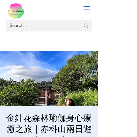
金針花森林瑜伽身心療
癒之旅｜赤科山兩日遊