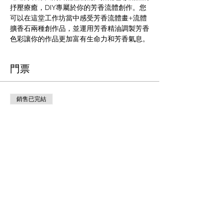
抒壓療癒，DIY專屬於你的芳香流體創作。您
可以在這堂工作坊當中感受芳香流體畫+流體
擴香石兩種創作品，並運用芳香精油調製芳香
色彩讓你的作品更加富有生命力和芳香氣息。
門票
銷售已完結
票券類型
9/3芳香流體DIY工作坊活動票券
更多資訊
價格
$999.00