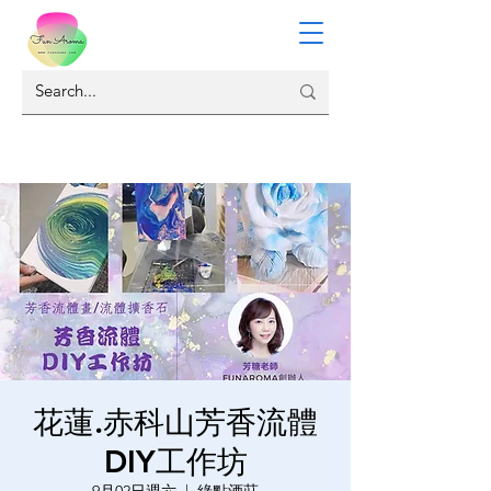
花蓮.赤科山芳香流體
DIY工作坊