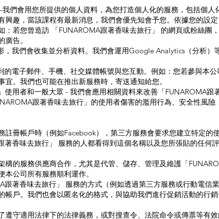
 -我們會用您所提供的個人資料，為您打造個人化的服務，包括個人
有興趣，當該課程有最新消息，我們會優先知會予您。依據您的設定
：若您曾造訪 「FUNAROMA跟著香味去旅行」 的網頁或粉絲
的廣告。
，我們會收集並分析資料。我們會運用Google Analytics（
收集到的電子郵件、手機、社交媒體帳號與您互動。例如：您若參與本
事宜。我們也可能在推出新服務時，寄送通知給您。
行」使用者和一般大眾 - 我們會應用相關資料來改善「FUNAROMA
UNAROMA跟著香味去旅行」的使用者傷害的濫用行為、安全性風險
註冊帳戶時（例如Facebook），第三方服務會要求您建立特定
MA跟著香味去旅行」 服務的人都看得到這個名稱以及您所張貼的任何
構的服務供應商合作，尤其是代管、儲存、管理及維護「FUNARO
便本公司所有服務順利運作。
OMA跟著香味去旅行」 服務的方式（例如透過第三方服務或行動電
的帳戶。我們也會以匿名化的格式，與協助我們進行促銷活動的行銷
了遵守適用法律下的法律義務，或對搜查令、法院命令或傳票等有效