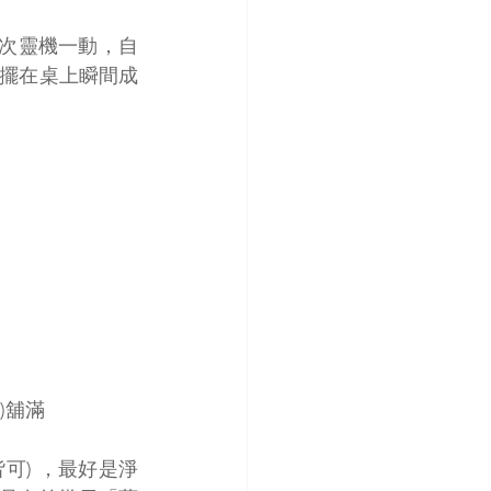
次靈機一動，自
，擺在桌上瞬間成
)舖滿
幣皆可) ，最好是淨