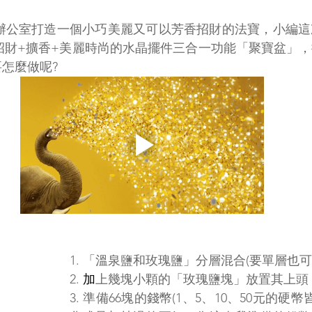
辦公室打造一個小巧美麗又可以芳香招財的法寶，小編這
合招財+擴香+美麗時尚的水晶擺件三合一功能「聚寶盆」
怎麼做呢?
1. 「溫泉鹽和玫瑰鹽」分層混合(要單層也可
2.
 加
上幾塊小顆的「玫瑰鹽塊」放置其上頭
3. 準備66塊的錢幣(1、5、10、50元的硬