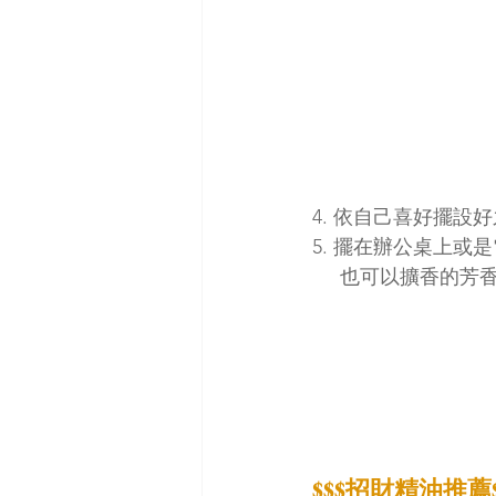
4. 依自己喜好擺設
5. 擺在辦公桌上或
     也可以擴香
$$$招財精油推薦$