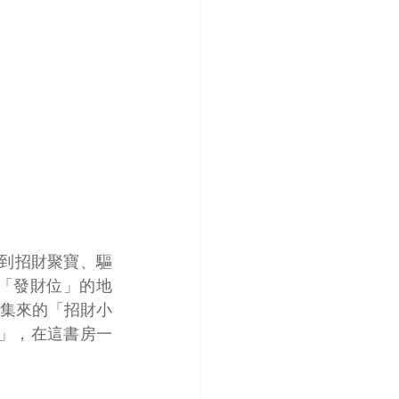
到招財聚寶、驅
「發財位」的地
集來的「招財小
」，在這書房一