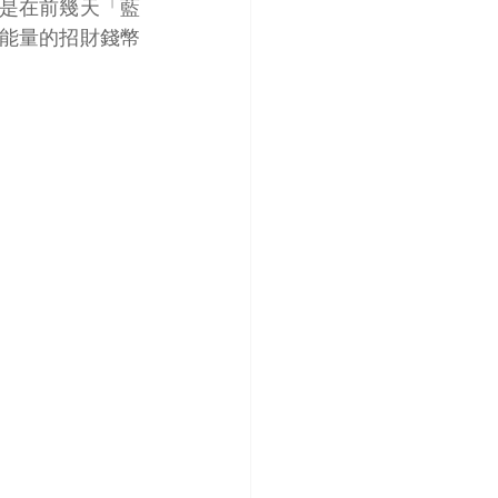
是在前幾天「藍
能量的招財錢幣