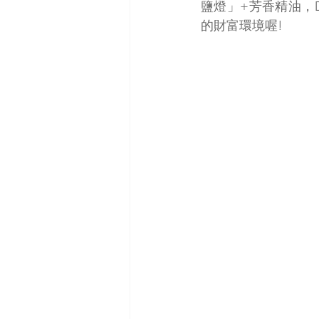
鹽燈」+芳香精油，
的財富環境喔!