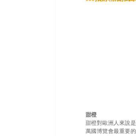
甜橙
甜橙對歐洲人來說是
萬國博覽會最重要的