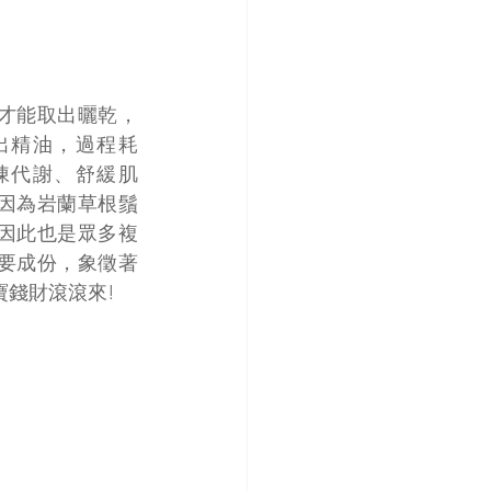
才能取出曬乾，
出精油，過程耗
陳代謝、舒緩肌
因為岩蘭草根鬚
因此也是眾多複
要成份，象徵著
寶錢財滾滾來!