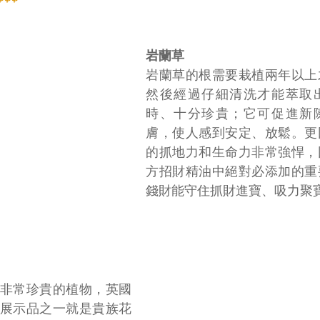
岩蘭草
岩蘭草的根需要栽植兩年以上
然後經過仔細清洗才能萃取
時、十分珍貴；它可促進新
膚，使人感到安定、放鬆。更
的抓地力和生命力非常強悍，
方招財精油中絕對必添加的重
錢財能守住抓財進寶、吸力聚
非常珍貴的植物，英國
展示品之一就是貴族花