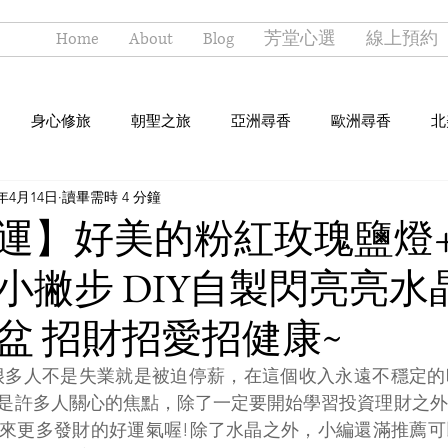
Home
About
Blog
芳堂心選
線上預約
身心修旅
朝聖之旅
亞洲尋香
歐洲尋香
北
3年4月14日
讀畢需時 4 分鐘
運】好美的粉紅玫瑰鹽燈
小撇步 DIY自製閃亮亮水
盆 招財招愛招健康~
是許多人關心的焦點，除了一定要開始學習投資理財之外
來更多發財的好運氣喔!除了水晶之外，小編還滿推薦可