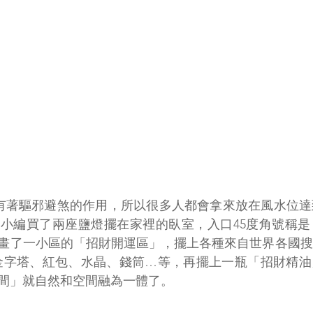
有著驅邪避煞的作用，所以很多人都會拿來放在風水位達
小編買了兩座鹽燈擺在家裡的臥室，入口45度角號稱是
畫了一小區的「招財開運區」，擺上各種來自世界各國搜
金字塔、紅包、水晶、錢筒…等，再擺上一瓶「招財精油
間」就自然和空間融為一體了。