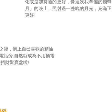
化或是加持過的更好，像這次我準備的錢幣
月」的晚上，照射過一整晚的月光，充滿正
更好!
好之後，滴上自己喜歡的精油
是電話旁,自然就成為不用插電
的芳香招財聚寶盆啦!
$$