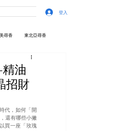
登入
美尋香
東北亞尋香
+精油
晶招財
，還有哪些小撇
以買一座「玫瑰