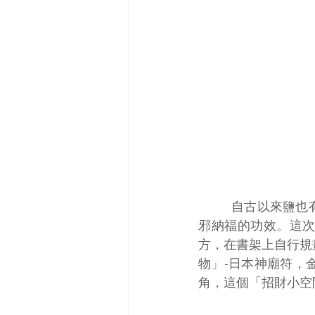
自古以來鹽也
邪納福的功效。這次
方，在書架上自行規
物」-日本神廟符，
角，這個「招財小空