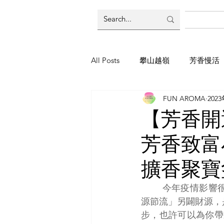
All Posts
攀山越嶺
芳香慢活
FUN AROMA
202
東南亞尋香
煉金芳晨式
【芳香開
芳香致富
擴香聚寶
        今年疫情影響很多人不是失業就是被迫停薪，在這個收入永遠不穩定的時代，如何「開
源節流」另闢財源，
步，也許可以為你帶