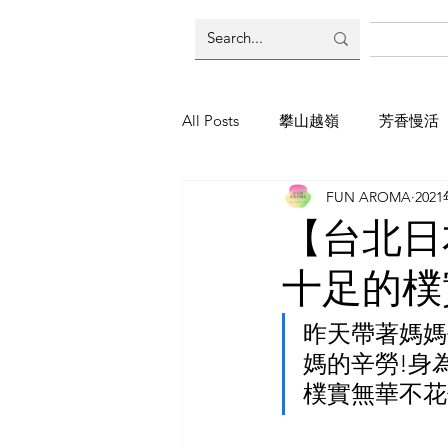
All Posts
攀山越嶺
芳香慢活
FUN AROMA
202
東南亞尋香
煉金芳晨式
【台北日
十足的樸
昨天帶著媽媽
媽的辛勞!身
樸實無華不花