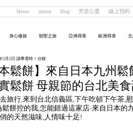
Home
About
Blog
芳堂心選
線上預約
身心修旅
朝聖之旅
亞洲尋香
歐洲尋香
北
1年5月2日
讀畢需時 1 分鐘
本鬆餅】來自日本九州鬆餅
實鬆餅 母親節的台北美食
去旅行,來到台北信義區,下午吃頓下午茶,
為鬆餅控的我,怎能錯過這家店-來自日本的九
俏的天然滋味,人情味十足!