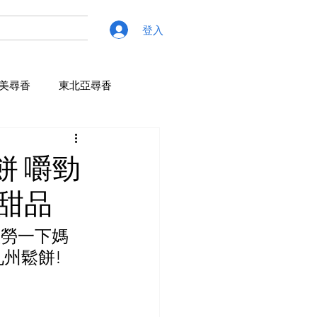
登入
美尋香
東北亞尋香
 嚼勁
甜品
慰勞一下媽
州鬆餅!