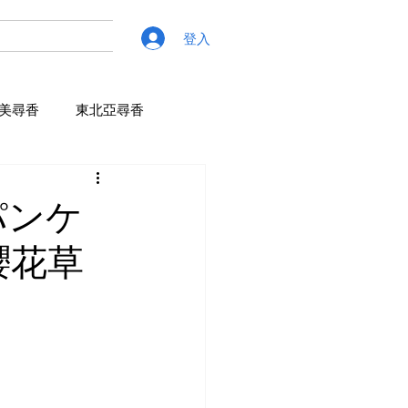
登入
美尋香
東北亞尋香
パンケ
櫻花草