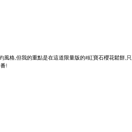
風格,但我的重點是在這道限量版的#紅寶石櫻花鬆餅,只到
番!