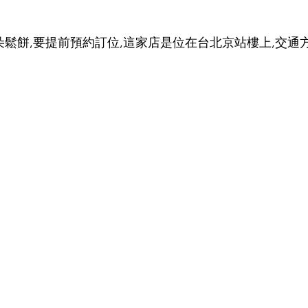
雲朵鬆餅,要提前預約訂位,這家店是位在台北京站樓上,交通方