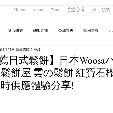
Home
About
Blog
芳堂心選
線上預約
身心修旅
朝聖之旅
亞洲尋香
歐洲尋香
北
1年4月24日
讀畢需時 2 分鐘
薦日式鬆餅】日本Woosa
莎鬆餅屋 雲の鬆餅 紅寶石
限時供應體驗分享!