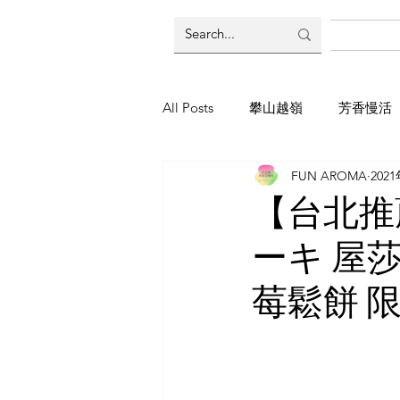
All Posts
攀山越嶺
芳香慢活
FUN AROMA
202
東南亞尋香
煉金芳晨式
【台北推
ーキ 屋
莓鬆餅 